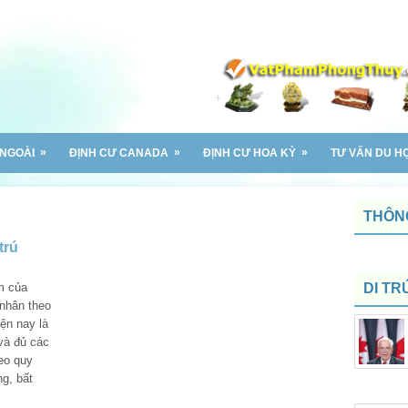
»
»
»
 NGOÀI
ĐỊNH CƯ CANADA
ĐỊNH CƯ HOA KỲ
TƯ VẤN DU H
THÔNG
trú
m của
DI TR
 nhân theo
iện nay là
và đủ các
heo quy
ng, bất