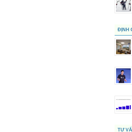
ĐỊNH 
TƯ V