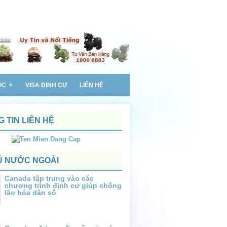
»
ỌC
VISA ĐỊNH CƯ
LIÊN HỆ
 TIN LIÊN HỆ
Ú NƯỚC NGOÀI
Canada tập trung vào các
chương trình định cư giúp chống
lão hóa dân số