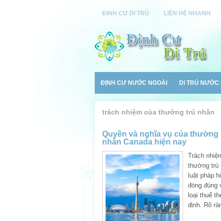
ĐỊNH CƯ DI TRÚ
LIÊN HỆ NHANH
ĐỊNH CƯ NƯỚC NGOÀI
DI TRÚ NƯỚC
trách nhiệm của thường trú nhân
Quyền và nghĩa vụ của thường 
nhân Canada hiện nay
Trách nhiệ
thường trú
luật pháp h
đóng đúng 
loại thuế t
định. Rõ rà